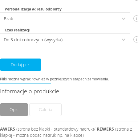
Personalizacja adresu odbiorcy
i
Czas realizacji
i
Dodaj pliki
Pliki można wgrać również w późniejszych etapach zamówienia.
Informacje o produkcie
Opis
Galeria
AWERS
(strona bez klapki - standardowy nadruk)/
REWERS
(strona z
klapką - można dodać nadruk np. na klapce)