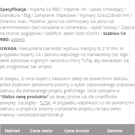
Specyfikacja
/ Koperta C4 RBD / Klejenie: HK - pasek smoklejący /
Gramatura 150g / Zamykanie: trapezowe / Wymiary: 324x229x40 mm /
Okienko: brak / Poddruk: jasno lub ciemnoszary lub jasno lub
ciemnoniebieski (bez wskazania w komentarzu - wybór losowy) / Zdjęcie
na stronie: poglądowe / NADRUK: pełen kolor (CMYK) /
Szablon C4
RBD:
pobierz
UWAGA:
maksymalna szerokość wydruku maszyny to 216 mm. W
przypadku koperty C4 i zadruku większego niż standardowy (np. logo i
dane adresowe w górnym narożniku) kliknij
TUTAJ
, aby dowiedzieć się
jak przygotować taki projekt.
W związku, iż cena kopert z nadukiem zależy od powierzchni zadruku,
przed złożeniem zamówienia prosimy o wybór odpowiedniego przedziału
zadruku dla planowanego projeku graficznego (lista rozwijalna w
"Oblicz cenę produktu"
po lewej stronie lub dla smartfonów
powyżej). Szczegóły -
TUTAJ
. W przypadku wątpliwości co do powierzchni
zadruku w projekcie prosimy o przesłanie projektu na nasz adres
mailowy: kontakt(at)kopertomat.pl.
Nakład
Cena netto
Cena brutto
Zamów