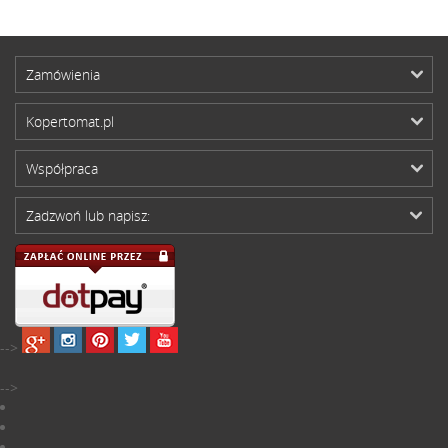
Zamówienia
Kopertomat.pl
Współpraca
Zadzwoń lub napisz:
-->
-->